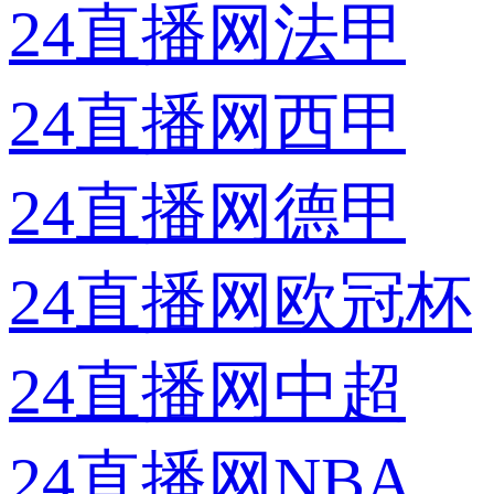
24直播网法甲
24直播网西甲
24直播网德甲
24直播网欧冠杯
24直播网中超
24直播网NBA