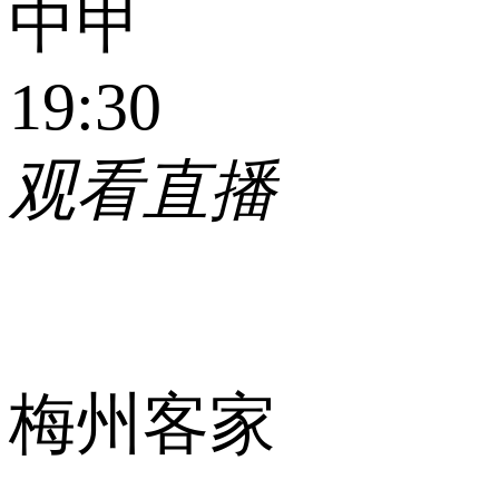
中甲
19:30
观看直播
梅州客家