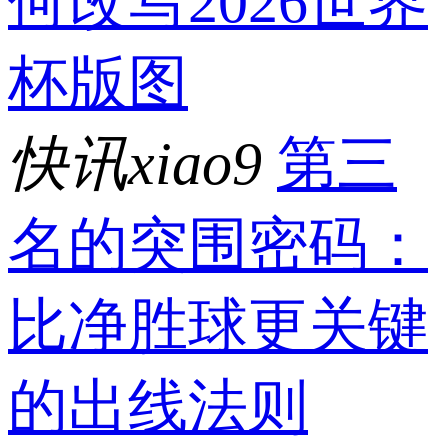
何改写2026世界
杯版图
快讯xiao9
第三
名的突围密码：
比净胜球更关键
的出线法则