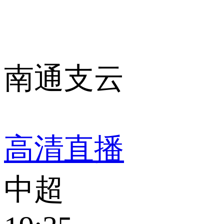
南通支云
高清直播
中超