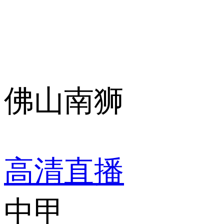
佛山南狮
高清直播
中甲