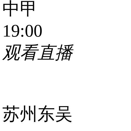
中甲
19:00
观看直播
苏州东吴