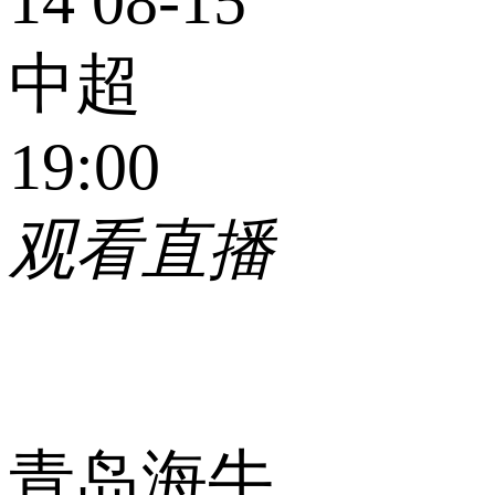
14
08-15
中超
19:00
观看直播
青岛海牛