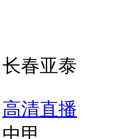
长春亚泰
高清直播
中甲