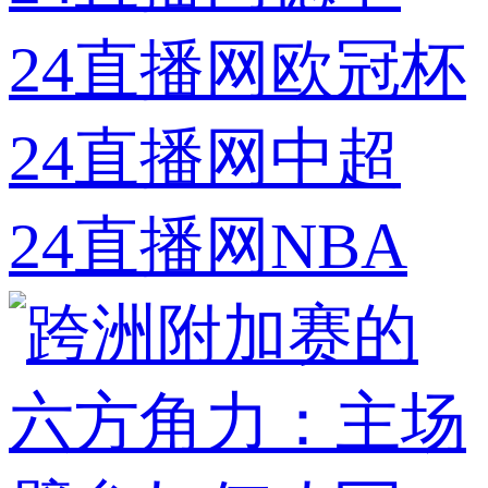
24直播网欧冠杯
24直播网中超
24直播网NBA