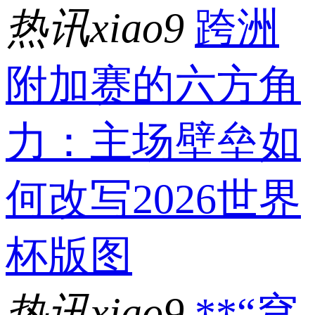
热讯xiao9
跨洲
附加赛的六方角
力：主场壁垒如
何改写2026世界
杯版图
热讯xiao9
**“穹