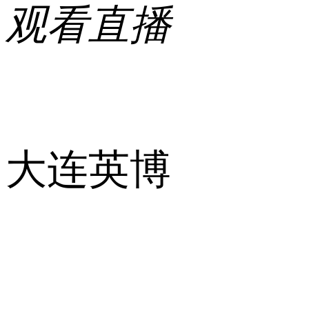
观看直播
大连英博