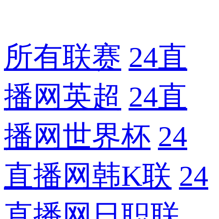
所有联赛
24直
播网英超
24直
播网世界杯
24
直播网韩K联
24
直播网日职联