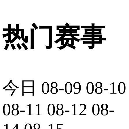
热门赛事
今日
08-09
08-10
08-11
08-12
08-