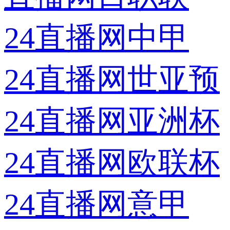
24直播网中甲
24直播网世亚预
24直播网亚洲杯
24直播网欧联杯
24直播网意甲